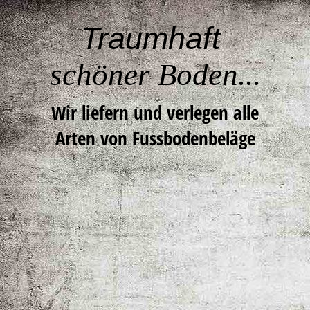
Traumhaft
schöner Boden...
Wir liefern und verlegen alle
Arten von Fussbodenbeläge