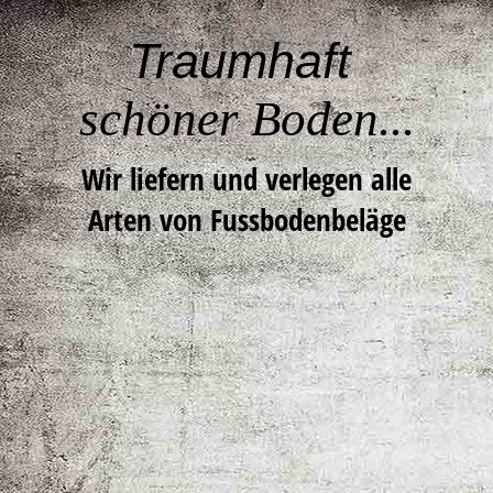
Traumhaft
schöner Boden...
Wir liefern und verlegen alle
Arten von Fussbodenbeläge